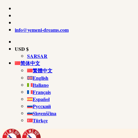
info@yemeni-dreams.com
USD $
SAR
SAR
简体中文
繁體中文
English
Italiano
Français
Español
Русский
Slovenščina
Türkçe