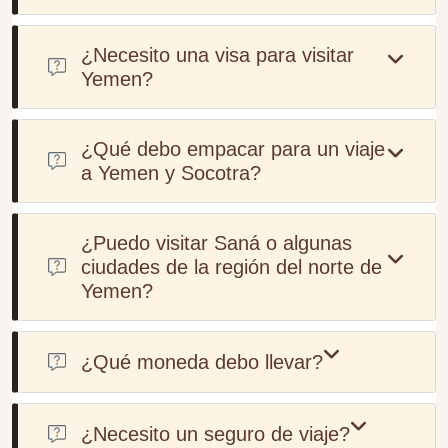
La mejor época para visitarlo es entre octubre y abril,
cuando el clima es más suave y cómodo para visitar los sitios
¿Necesito una visa para visitar
históricos de Yemen y la belleza natural de la isla de Socotra.
Yemen?
Sí, Yemen requiere que la mayoría de los visitantes obtengan
una visa antes de ingresar al país.
¿Qué debo empacar para un viaje
a Yemen y Socotra?
Recomendamos llevar ropa ligera y transpirable, calzado
resistente para caminar, protector solar y un sombrero. Si
¿Puedo visitar Saná o algunas
visita Socotra, no olvide el traje de baño para las playas y una
ciudades de la región del norte de
Yemen?
cámara para capturar los paisajes únicos.
Lamentablemente, Saná aún no está abierta y no es segura
para los turistas que la visitan.
¿Qué moneda debo llevar?
El dólar estadounidense en efectivo es el más aceptado. Cabe
destacar que Yemen es una sociedad que se rige por el
¿Necesito un seguro de viaje?