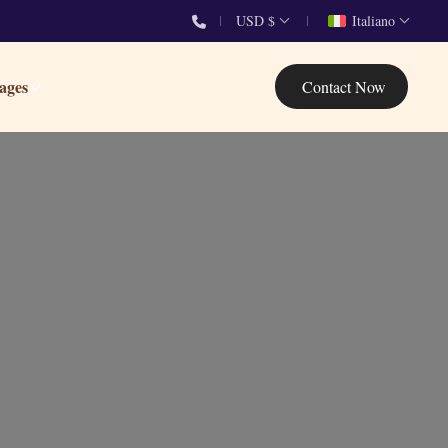
USD $
Italiano
ages
Contact Now