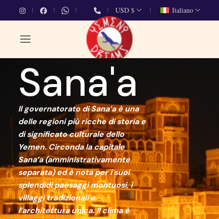
USD $
Italiano
Sana'a
Il governatorato di Sana’a è una
delle regioni più ricche di storia e
di significato culturale dello
Yemen. Circonda la capitale
Sana’a (amministrativamente
separata) ed è nota per i suoi
splendidi paesaggi montuosi, i
villaggi tradizionali e
l’architettura unica. Il clima è