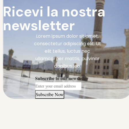
Ricevi la nostra
newsletter
Lorem ipsum dolor sit amet,
consectetur adipiscing elit. Ut
elit tellus, luctus nec
ullamcorper mattis, pulvinar
dapibus leo.
Subscribe to our newsletter
Subscribe Now