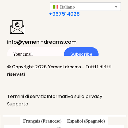
Italiano
+967514028
info@yemeni-dreams.com
Subscribe
© Copyright 2025 Yemeni dreams - Tutti i diritti
riservati
Termini di servizio
Informativa sulla privacy
Supporto
简体中文
(
Cinese semplificato
)
繁體中文
(
Cinese tradizionale
)
English
(
Inglese
)
Italiano
Français
(
Francese
)
Español
(
Spagnolo
)