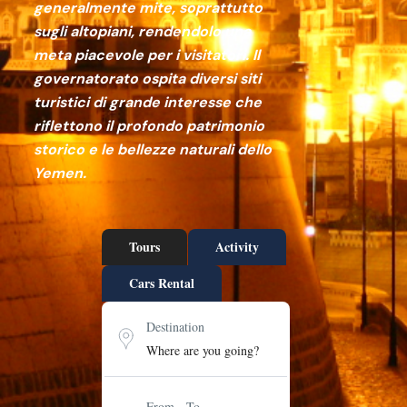
generalmente mite, soprattutto
sugli altopiani, rendendolo una
meta piacevole per i visitatori. Il
governatorato ospita diversi siti
turistici di grande interesse che
riflettono il profondo patrimonio
storico e le bellezze naturali dello
Yemen.
Tours
Activity
Cars Rental
Destination
From - To