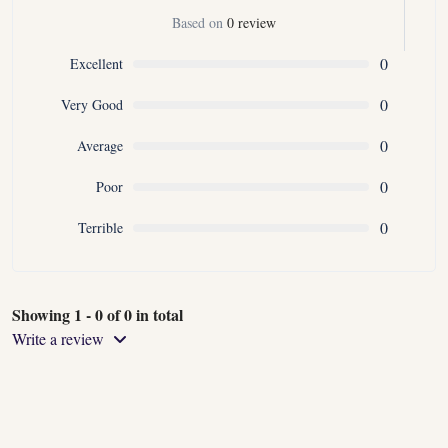
Based on
0 review
0
Excellent
0
Very Good
0
Average
0
Poor
0
Terrible
Showing 1 - 0 of 0 in total
Write a review