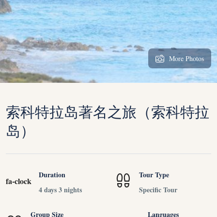
More Photos
索科特拉岛著名之旅（索科特拉
岛）
Duration
Tour Type
fa-clock
4 days 3 nights
Specific Tour
Group Size
Languages