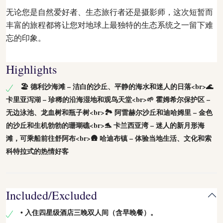
无论您是自然爱好者、生态旅行者还是摄影师，这次短暂而
丰富的旅程都将让您对地球上最独特的生态系统之一留下难
忘的印象。
Highlights
🏖️ 德利沙海滩 – 洁白的沙丘、平静的海水和迷人的日落<br>🌊
卡里亚泻湖 – 珍稀的沿海湿地和观鸟天堂<br>🌱 霍姆希尔保护区 –
无边泳池、龙血树和瓶子树<br>🏞️ 阿雷赫尔沙丘和迪哈姆里 – 金色
的沙丘和生机勃勃的珊瑚礁<br>🐬 卡兰西亚湾 – 迷人的新月形海
滩，可乘船前往舒阿布<br>🛖 哈迪布镇 – 体验当地生活、文化和索
科特拉式的热情好客
Included/Excluded
• 入住四星级酒店三晚双人间（含早晚餐）。