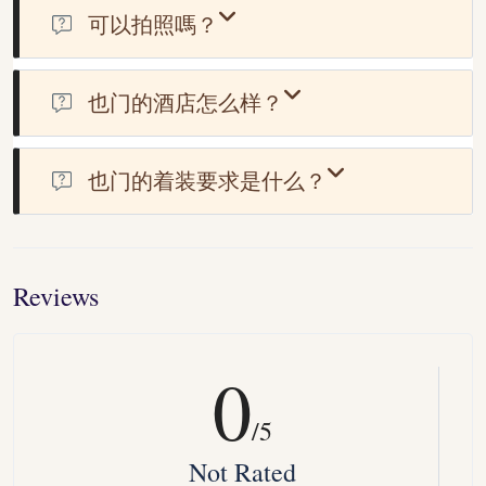
保您获得针对任何特定国家/地区的风险和要求的保障。许
可以拍照嗎？
多国家/地区（包括也门）可能要求入境时出示旅行保险证
您可以拍摄风景和旅游景点，但避免未经许可拍摄政府建筑
明。为了符合国际旅行要求，建议您购买旅行保险。
物或当地人。
也门的酒店怎么样？
也门酒店主要以地理位置、安全性和员工素质为衡量标准。
也门酒店的标准在性价比等方面与西方酒店标准存在差异。
也门的着装要求是什么？
建议穿着朴素的服装。女性无需穿着阿拉伯长袍，但应穿着
保守。
Reviews
0
/5
Not Rated