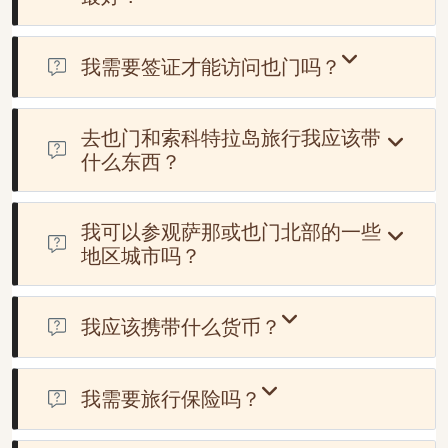
最佳旅游时间是十月至四月，此时气候较为温和，更适合游
览也门的历史遗迹和索科特拉岛的自然美景。
我需要签证才能访问也门吗？
是的，也门要求大多数游客在入境前获得签证。
去也门和索科特拉岛旅行我应该带
什么东西？
我们建议您携带轻便透气的衣物、结实的步行鞋、防晒霜和
帽子。如果您要前往索科特拉岛，别忘了带上适合海滩的泳
我可以参观萨那或也门北部的一些
衣和用来捕捉独特风景的相机。
地区城市吗？
不幸的是，萨那仍未开放，游客前往并不安全。
我应该携带什么货币？
美元现金最为广泛接受。另外值得注意的是，也门是一个现
金社会，建议随身携带一些现金。该国大部分地区没有自动
我需要旅行保险吗？
取款机，也不接受信用卡。
拥有一份专门为也门量身定制的旅行保险至关重要。这能确