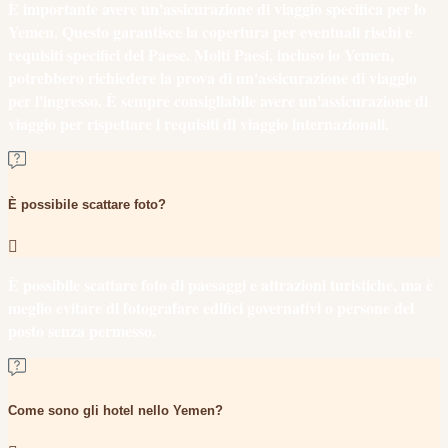
È importante avere un'assicurazione di viaggio specifica per lo
Yemen. Questo garantisce la copertura per eventuali rischi e
requisiti specifici del Paese. Molti Paesi, incluso lo Yemen,
potrebbero richiedere la prova di un'assicurazione di viaggio
per l'ingresso. È sempre consigliabile avere un'assicurazione di
viaggio per rispettare i requisiti di viaggio internazionali.
È possibile scattare foto?
È possibile scattare foto di paesaggi e attrazioni turistiche, ma è
meglio evitare di fotografare edifici governativi o persone del
posto senza permesso.
Come sono gli hotel nello Yemen?