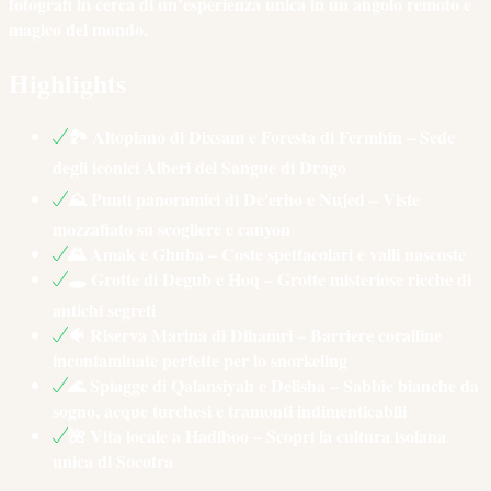
fotografi in cerca di un’esperienza unica in un angolo remoto e
magico del mondo.
Highlights
🏞️ Altopiano di Dixsam e Foresta di Fermhin – Sede
degli iconici Alberi del Sangue di Drago
⛰️ Punti panoramici di De'erho e Nujed – Viste
mozzafiato su scogliere e canyon
🌄 Amak e Ghuba – Coste spettacolari e valli nascoste
🕳️ Grotte di Degub e Hoq – Grotte misteriose ricche di
antichi segreti
🐠 Riserva Marina di Dihamri – Barriere coralline
incontaminate perfette per lo snorkeling
🌊 Spiagge di Qalansiyah e Delisha – Sabbie bianche da
sogno, acque turchesi e tramonti indimenticabili
🌺 Vita locale a Hadiboo – Scopri la cultura isolana
unica di Socotra