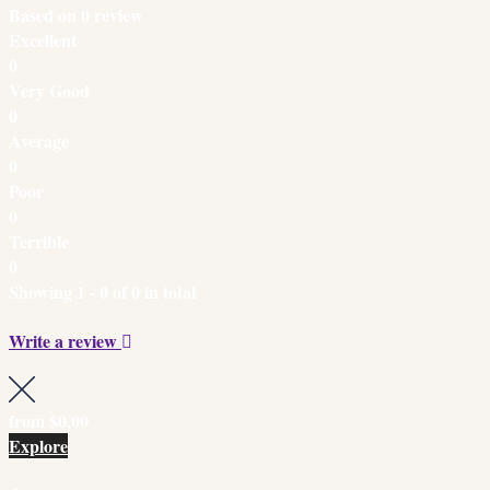
Based on
0 review
Excellent
0
Very Good
0
Average
0
Poor
0
Terrible
0
Showing 1 - 0 of 0 in total
Write a review
from
$0,00
Explore