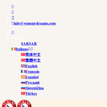
info@yemeni-dreams.com
USD $
SAR
SAR
Italiano
简体中文
繁體中文
English
Français
Español
Русский
Slovenščina
Türkçe