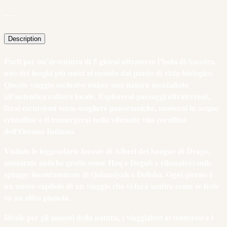
___
Description
Parti per un’avventura di 5 giorni attraverso l’isola di Socotra,
uno dei luoghi più unici al mondo dal punto di vista biologico.
Questo viaggio esclusivo unisce una natura mozzafiato
all’autentica cultura locale. Esplorerai paesaggi ultraterreni,
farai escursioni verso scogliere panoramiche, nuoterai in acque
cristalline e ti immergerai nella vibrante vita corallina
dell’Oceano Indiano.
Visitate le leggendarie foreste di Alberi del Sangue di Drago,
ammirate antiche grotte come Hoq e Degub e rilassatevi sulle
spiagge incontaminate di Qalansiyah e Delisha. Ogni giorno è
un nuovo capitolo di un viaggio che vi farà sentire come se foste
su un altro pianeta.
Ideale per gli amanti della natura, i viaggiatori avventurosi e i