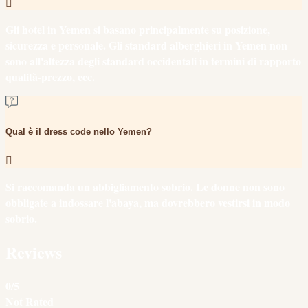
Gli hotel in Yemen si basano principalmente su posizione,
sicurezza e personale. Gli standard alberghieri in Yemen non
sono all'altezza degli standard occidentali in termini di rapporto
qualità-prezzo, ecc.
Qual è il dress code nello Yemen?
Si raccomanda un abbigliamento sobrio. Le donne non sono
obbligate a indossare l'abaya, ma dovrebbero vestirsi in modo
sobrio.
Reviews
0
/5
Not Rated