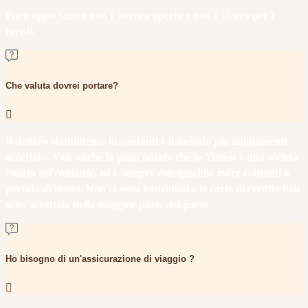
Purtroppo Sanaa non è ancora aperta e non è sicura per i
turisti.
Che valuta dovrei portare?
Il dollaro statunitense in contanti è il metodo più ampiamente
accettato. Vale anche la pena notare che lo Yemen è una società
basata sul contante, ed è sempre consigliabile avere contanti a
portata di mano. Non ci sono bancomat e le carte di credito non
sono accettate nella maggior parte del paese.
Ho bisogno di un'assicurazione di viaggio ?