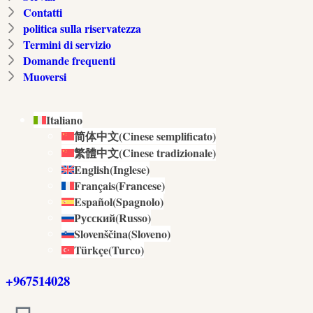
Contatti
politica sulla riservatezza
Termini di servizio
Domande frequenti
Muoversi
Italiano
简体中文
(
Cinese semplificato
)
繁體中文
(
Cinese tradizionale
)
English
(
Inglese
)
Français
(
Francese
)
Español
(
Spagnolo
)
Русский
(
Russo
)
Slovenščina
(
Sloveno
)
Türkçe
(
Turco
)
+967514028