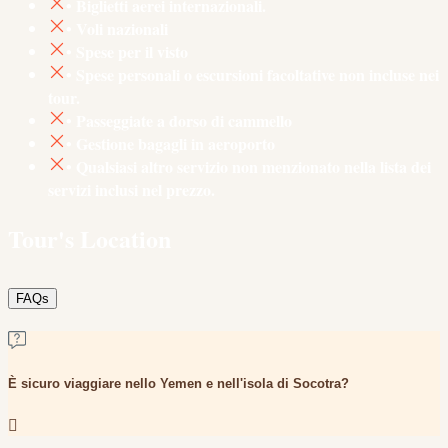
• Biglietti aerei internazionali.
• Voli nazionali
• Spese per il visto
• Spese personali o escursioni facoltative non incluse nei
tour.
• Passeggiate a dorso di cammello
• Gestione bagagli in aeroporto
• Qualsiasi altro servizio non menzionato nella lista dei
servizi inclusi nel prezzo.
Tour's Location
FAQs
È sicuro viaggiare nello Yemen e nell'isola di Socotra?