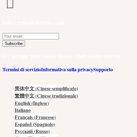
info@yemeni-dreams.com
Subscribe
© Copyright 2025 Yemeni dreams - Tutti i diritti riservati
Termini di servizio
Informativa sulla privacy
Supporto
简体中文
(
Cinese semplificato
)
繁體中文
(
Cinese tradizionale
)
English
(
Inglese
)
Italiano
Français
(
Francese
)
Español
(
Spagnolo
)
Русский
(
Russo
)