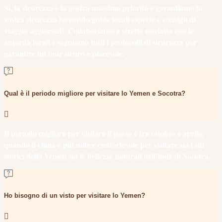
Sì, la sicurezza è la nostra massima priorità e garantiamo la
vostra sicurezza fornendo guide locali esperte e consigli di
viaggio aggiornati. Collaboriamo a stretto contatto con le
autorità locali e seguiamo tutti i protocolli di sicurezza per
garantire un tour sicuro e piacevole.
Qual è il periodo migliore per visitare lo Yemen e Socotra?
Il periodo migliore per visitare il paese è tra ottobre e aprile,
quando il clima è più mite e confortevole per visitare sia i siti
storici dello Yemen sia le bellezze naturali dell'isola di Socotra.
Ho bisogno di un visto per visitare lo Yemen?