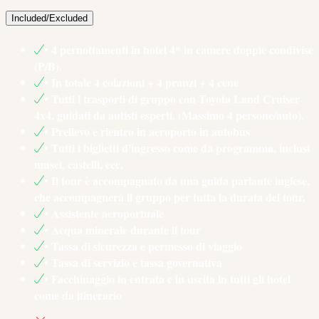
Included/Excluded
• 4 pernottamenti in hotel 4* in camere doppie condivise
(P/B).
• In totale 4 colazioni + 4 pranzi + 4 cene
• Tutti i trasporti di gruppo con Toyota Land Cruiser
4x4, guidati da autisti esperti. (Massimo 4 persone/auto).
• Prelievo e rientro in aeroporto in autobus
• Tutti i biglietti d'ingresso come da programma, inclusi
musei, castelli, ecc.
• Il tour è accompagnato da una guida parlante inglese,
che accompagnerà il gruppo per tutta la durata del tour.
• Assistente aeroportuale
• Acqua minerale durante il tour
• Tassa di sicurezza e permesso di viaggio
• Tassa di servizio e tassa governativa
• Facchinaggio in entrata e in uscita in tutti gli hotel
come da itinerario