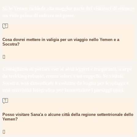
Sì, lo Yemen richiede alla maggior parte dei visitatori di ottenere
un visto prima di entrare nel paese.
Cosa dovrei mettere in valigia per un viaggio nello Yemen e a
Socotra?
Consigliamo di portare con sé abiti leggeri e traspiranti, scarpe
da trekking robuste, crema solare e un cappello. Se visitate
Socotra, non dimenticate il costume da bagno per le spiagge e
una macchina fotografica per immortalare i paesaggi unici.
Posso visitare Sana'a o alcune città della regione settentrionale dello
Yemen?