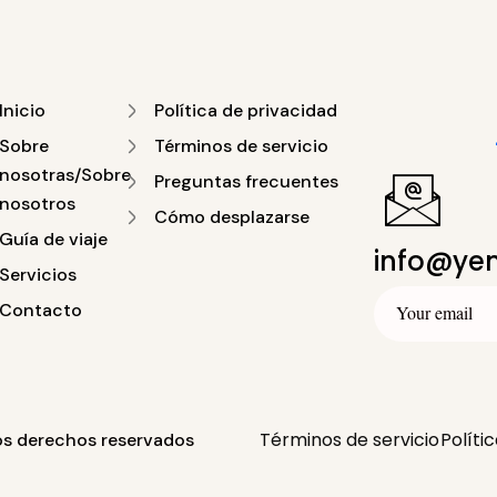
Inicio
Política de privacidad
Sobre
Términos de servicio
nosotras/Sobre
Preguntas frecuentes
nosotros
Cómo desplazarse
Guía de viaje
info@ye
Servicios
Contacto
Términos de servicio
Políti
al
)
English
(
Inglés
)
Italiano
Français
(
Francés
)
Español
os derechos reservados