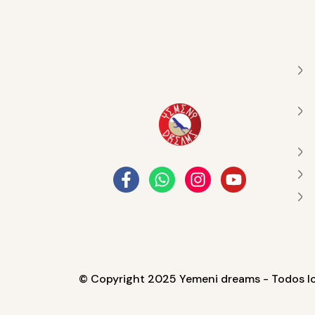
简体中文
(
Chino simplificado
)
繁體中文
(
Chino tradicion
© Copyright 2025 Yemeni dreams - Todos l