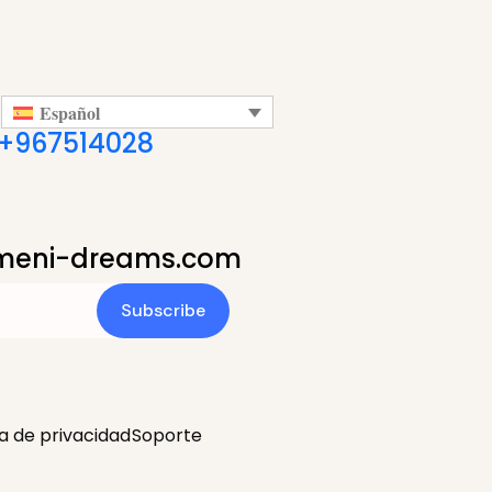
Español
+967514028
meni-dreams.com
Subscribe
ca de privacidad
Soporte
Русский
(
Ruso
)
Slovenščina
(
Esloveno
)
Türkçe
(
Turco
)