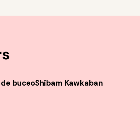
rs
 de buceo
Shibam Kawkaban