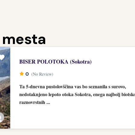
d mesta
BISER POLOTOKA (Sokotra)
0
(No Review)
Ta 5-dnevna pustolovščina vas bo seznanila s surovo,
nedotaknjeno lepoto otoka Sokotra, enega najbolj biotsk
raznovrstnih ...