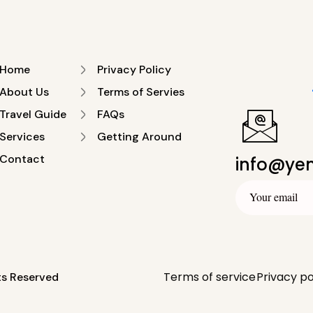
Home
Privacy Policy
About Us
Terms of Servies
Travel Guide
FAQs
Services
Getting Around
Contact
info@ye
Terms of service
Privacy po
itajščina (tradicionalna)
)
English
(
Angleščina
)
Italiano
(
Italij
ts Reserved
Русский
(
Ruščina
)
Slovenščina
Türkçe
(
Turščina
)