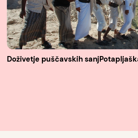
Doživetje puščavskih sanj
Potapljašk