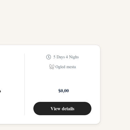
5 Days 4 Nighs
Ogled mesta
$0,00
o
View details