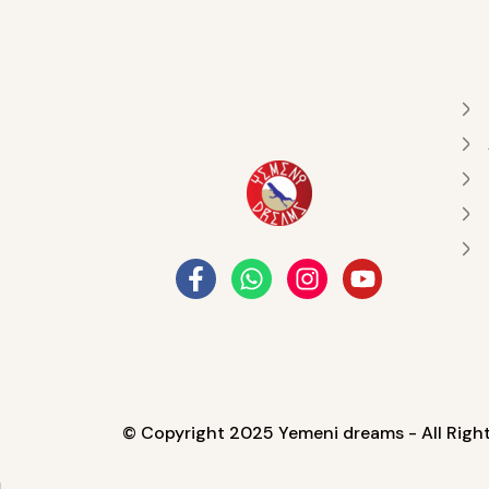
简体中文
(
Kitajščina (poenostavljena )
)
繁體中文
(
K
© Copyright 2025 Yemeni dreams - All Righ