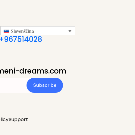
Slovenščina
+967514028
meni-dreams.com
Subscribe
licy
Support
anski
)
Français
(
Francoščina
)
Español
(
Španščina
)