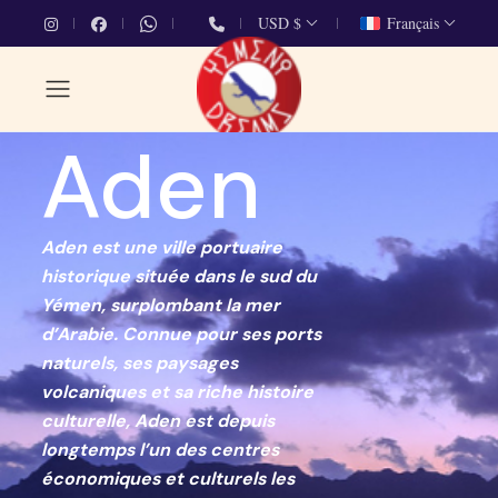
USD $
Français
Aden
Aden est une ville portuaire
historique située dans le sud du
Yémen, surplombant la mer
d’Arabie. Connue pour ses ports
naturels, ses paysages
volcaniques et sa riche histoire
culturelle, Aden est depuis
longtemps l’un des centres
économiques et culturels les