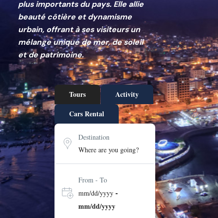
plus importants du pays. Elle allie
beauté côtière et dynamisme
urbain, offrant à ses visiteurs un
mélange unique de mer, de soleil
et de patrimoine.
Tours
Activity
Cars Rental
Destination
From - To
-
mm/dd/yyyy
mm/dd/yyyy