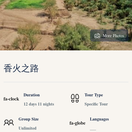
More Photos
香火之路
Duration
Tour Type
fa-clock
12 days 11 nights
Specific Tour
Group Size
Languages
fa-globe
Unlimited
___