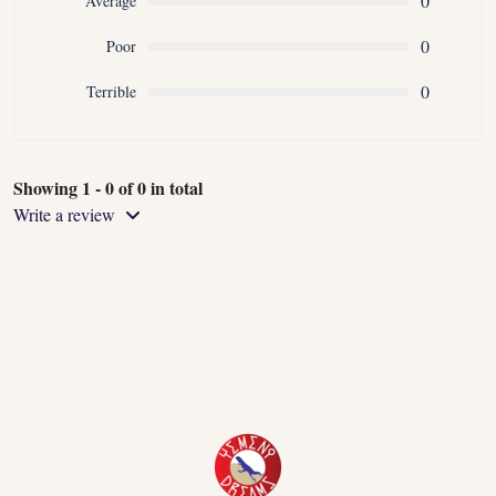
0
Average
0
Poor
0
Terrible
Showing 1 - 0 of 0 in total
Write a review