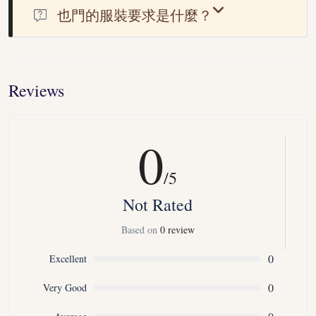
也門酒店的標準在性價比等方面與西方酒店標準有差異。
也門的服裝要求是什麼？
建議穿著樸素的服裝。女性無需穿著阿拉伯長袍，但應穿著
保守。
Reviews
0
/5
Not Rated
Based on
0 review
0
Excellent
0
Very Good