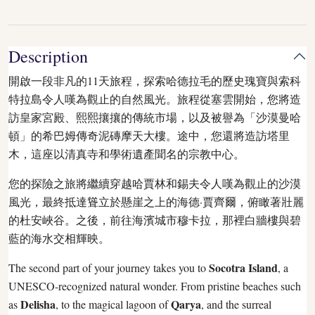
Description
開啟一段非凡的11天旅程，探索哈德拉毛的歷史瑰寶與索科
特拉島令人嘆為觀止的自然風光。旅程從塞雲開始，您將造
訪皇家宮殿、熙熙攘攘的傳統市場，以及被譽為「沙漠曼哈
頓」的希巴姆傳奇泥磚摩天大樓。途中，您還將造訪塔里
木，這座以清真寺和學術遺產聞名的宗教中心。
您的探險之旅將繼續穿越哈賈林和錫夫令人嘆為觀止的沙漠
風光，最終抵達聳立於懸崖之上的海德·賈齊爾，俯瞰著壯麗
的杜安峽谷。之後，前往海濱城市穆卡拉，那裡白牆樓與碧
藍的海水交相輝映。
Socotra Island
The second part of your journey takes you to
, a
UNESCO-recognized natural wonder. From pristine beaches such
Delisha
Qarya
as
, to the magical lagoon of
, and the surreal