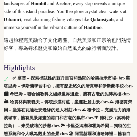
Homhil
Areher
landscapes of
and
, every stop reveals a unique
side of this island paradise. You’ll explore crystal-clear waters at
Dihamri
Qalansiyah
, visit charming fishing villages like
, and
Hadiboo
immerse yourself in the vibrant culture of
.
這趟旅程完美融合了文化遺產、自然美景和正宗的也門熱情
好客，專為尋求歷史和原始自然風光的旅行者而設計。
Highlights
✅ 塞雲 – 探索標誌性的蘇丹皇宮和熱鬧的哈德拉米市場<br>🏛
塔里姆 – 伊斯蘭學習中心，擁有歷史悠久的清真寺和伊斯蘭學校<br>
🏙 希巴姆 – 聯合國教科文組織世界遺產，擁有古老的泥磚高樓<br>
🏜 哈賈林與賽義夫 – 傳統沙漠村莊，坐擁壯麗山景<br>⛰ 海德賈齊
爾 – 坐落在瓦迪杜安邊緣的迷人村莊<br>🌊 穆卡拉 – 充滿活力的海
濱城市，擁有風景如畫的港口和古老的集市<br>🌴 德利沙（索科特
拉島） – 未受破壞的沙灘<br>🏞 卡里亞潟湖和霍姆希爾 – 獨特的生
態系統和令人嘆為觀止的全景<br>🏖 阿雷赫爾和迪哈姆裡 – 擁有白