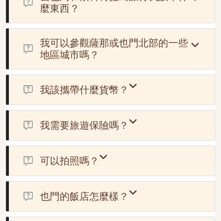
麼東西？
我們建議您攜帶輕便透氣的衣物、結實的步行鞋、防曬乳和
帽子。如果您要前往索科特拉島，別忘了帶上適合海灘的泳
我可以參觀薩那或也門北部的一些
衣和用來捕捉獨特風景的相機。
地區城市嗎？
不幸的是，薩那仍未開放，遊客前往並不安全。
我該攜帶什麼貨幣？
美元現金最廣泛接受。另外值得注意的是，也門是現金社
會，建議隨身攜帶一些現金。該國大部分地區沒有自動櫃員
我需要旅遊保險嗎？
機，也不接受信用卡。
擁有專門為也門量身定制的旅遊保險至關重要。這能確保您
獲得針對任何特定國家/地區的風險和要求的保障。許多國
可以拍照嗎？
家（包括也門）可能要求入境時出示旅遊保險證明。為了符
您可以拍攝風景和旅遊景點，但避免未經許可拍攝政府建築
合國際旅遊要求，建議您購買旅遊保險。
或當地人。
也門的飯店怎麼樣？
也門酒店主要以地理位置、安全性和員工素質為衡量標準。