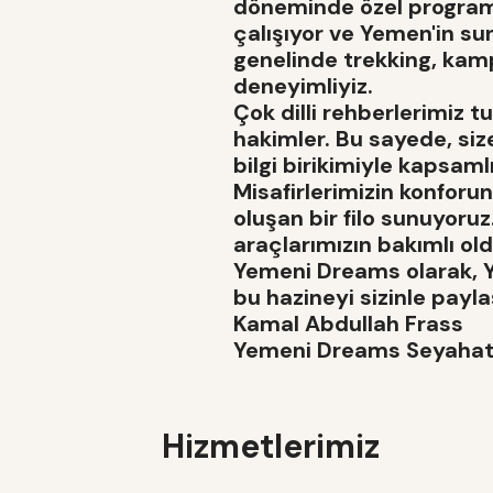
döneminde özel programl
çalışıyor ve Yemen'in sund
genelinde trekking, kam
deneyimliyiz.
Çok dilli rehberlerimiz 
hakimler. Bu sayede, si
bilgi birikimiyle kapsamlı
Misafirlerimizin konforu
oluşan bir filo sunuyoruz
araçlarımızın bakımlı o
Yemeni Dreams olarak, Ye
bu hazineyi sizinle payl
Kamal Abdullah Frass
Yemeni Dreams Seyahat
Hizmetlerimiz