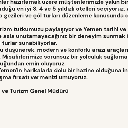
ar hazırlamak üzere müşterilerimizle yakın bir
uğu en iyi 3, 4 ve 5 yıldızlı otelleri seçiyoruz.
p gezileri ve çöl turları düzenleme konusunda 
turizm tutkumuzu paylaşıyor ve Yemen tarihi ve
ze asla unutamayacağınız bir deneyim sunmak i
 turlar sunabiliyorlar.
nu düşünerek, modern ve konforlu arazi araçla
. Misafirlerimize sorunsuz bir yolculuk sağlama
lduğundan emin oluyoruz.
men'in harikalarla dolu bir hazine olduğuna in
aşma fırsatı vermenizi umuyoruz.
 ve Turizm Genel Müdürü