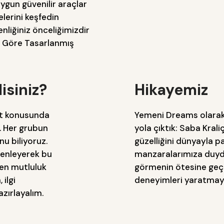
ygun güvenilir araçlar
elerini keşfedin
nliğiniz önceliğimizdir
za Göre Tasarlanmış
isiniz?
Hikayemiz
at konusunda
Yemeni Dreams olarak,
. Her grubun
yola çıktık: Saba Kraliç
nu biliyoruz.
güzelliğini dünyayla 
zenleyerek bu
manzaralarımıza duyd
ten mutluluk
görmenin ötesine ge
 ilgi
deneyimleri yaratmay
azırlayalım.