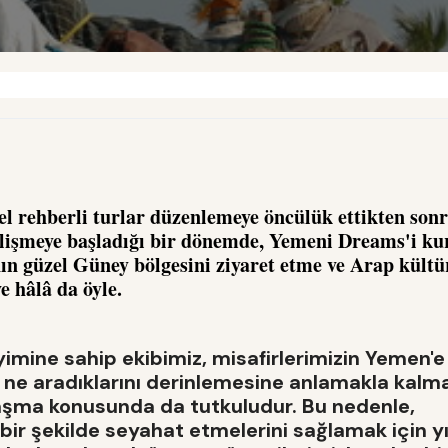
l rehberli turlar düzenlemeye öncülük ettikten sonra
elişmeye başladığı bir dönemde, Yemeni Dreams'i k
n güzel Güney bölgesini ziyaret etme ve Arap kültü
e hâlâ da öyle.
eyimine sahip ekibimiz, misafirlerimizin Yemen'e
 ne aradıklarını derinlemesine anlamakla kalma
aşma konusunda da tutkuludur. Bu nedenle,
 bir şekilde seyahat etmelerini sağlamak için yı