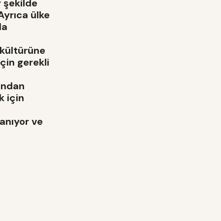
 şekilde
 Ayrıca ülke
da
 kültürüne
çin gerekli
rından
k için
anıyor ve