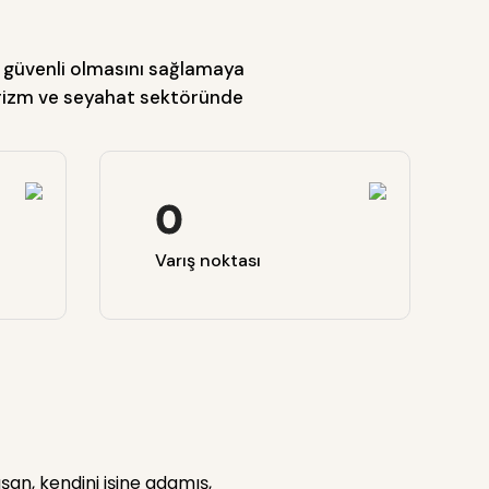
ve güvenli olmasını sağlamaya
turizm ve seyahat sektöründe
0
Varış noktası
n, kendini işine adamış,