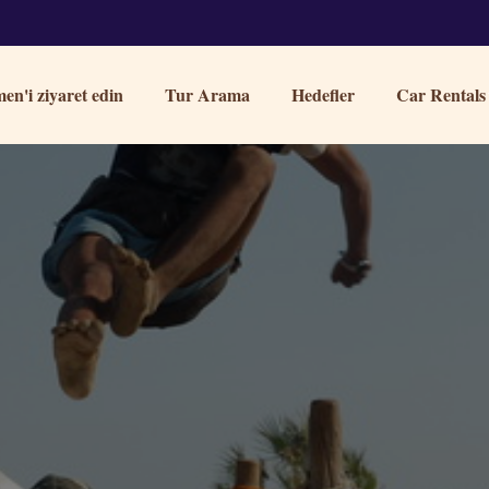
en'i ziyaret edin
Tur Arama
Hedefler
Car Rentals