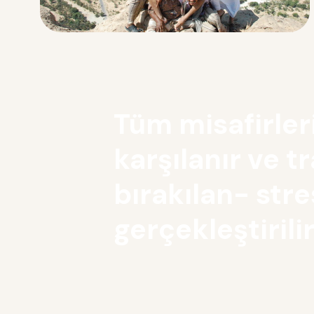
Tüm misafirler
karşılanır ve t
bırakılan- stre
gerçekleştirilir