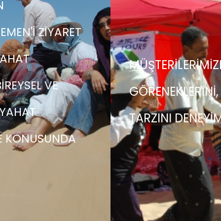
N
MEN'I ZIYARET
YAHAT
MÜŞTERILERIMIZ
IREYSEL VE
GÖRENEKLERINI,
EYAHAT
TARZINI DENEYI
E KONUSUNDA