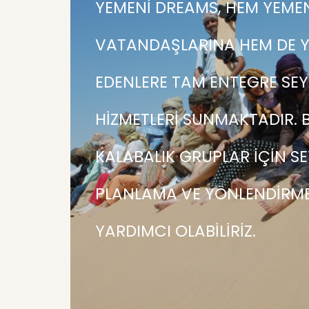
YEMENI DREAMS, HEM YEME
VATANDAŞLARINA HEM DE YE
EDENLERE TAM ENTEGRE SE
HIZMETLERI SUNMAKTADIR. B
KALABALIK GRUPLAR IÇIN S
PLANLAMA VE YÖNLENDIRM
YARDIMCI OLABILIRIZ.