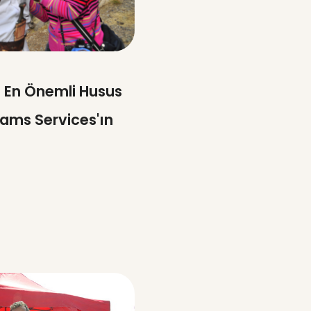
in En Önemli Husus
reams Services'ın