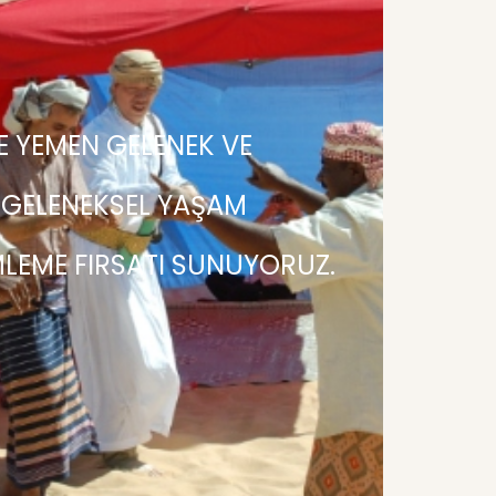
E YEMEN GELENEK VE
 GELENEKSEL YAŞAM
MLEME FIRSATI SUNUYORUZ.