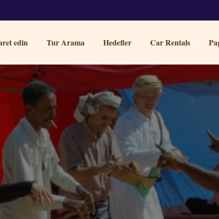
aret edin
Tur Arama
Hedefler
Car Rentals
Pa