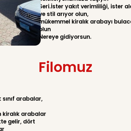
Seri.İster yakıt verimliliği, ister a
ve stil arıyor olun,
mükemmel kiralık arabayı bulac
olun
Nereye gidiyorsun.
Filomuz
sınıf arabalar,
 kiralık arabalar
e gelir, dört
ar