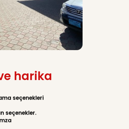
ve harika
lama seçenekleri
un seçenekler.
 İmza