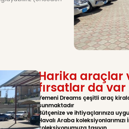
Harika araçlar 
fırsatlar da var
Yemeni Dreams çeşitli araç kira
sunmaktadır
Bütçenize ve ihtiyaçlarınıza uyg
Havalı Araba koleksiyonlarımızı
koleksiyonumuza taşıyın