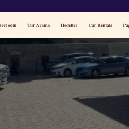
aret edin
Tur Arama
Hedefler
Car Rentals
Pa