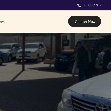
USD $
ges
Contact Now