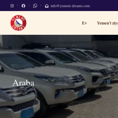
info@yemeni-dreams.com
Ev
Yemen'i ziy
Araba