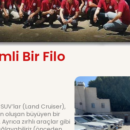
li Bir Filo
UV’lar (Land Cruiser),
 oluşan büyüyen bir
 Ayrıca zırhlı araçlar gibi
ğlayabiliriz (önceden