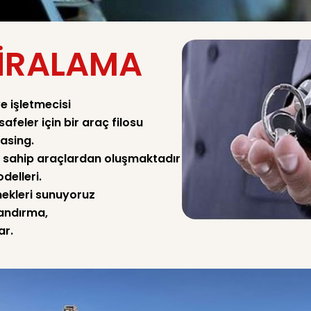
IRALAMA
e işletmecisi
feler için bir araç filosu
asing.
e sahip araçlardan oluşmaktadır
delleri.
nekleri sunuyoruz
landırma,
ar.