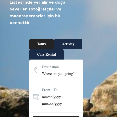
Listesi’nde yer alır ve doğa
severler, fotoğrafçılar ve
maceraperestler için bir
cennettir.
Tours
Activity
Cars Rental
Destination
From - To
-
mm/dd/yyyy
mm/dd/yyyy