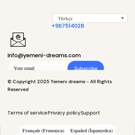
Türkçe
+967514028
info@yemeni-dreams.com
Subscribe
© Copyright 2025 Yemeni dreams - All Rights
Reserved
Terms of service
Privacy policy
Support
简体中文
(
Modern Çince
)
繁體中文
(
Klasik Çince
)
English
(
İngilizce
)
Italiano
(
İtalyanca
)
Français
(
Fransızca
)
Español
(
İspanyolca
)